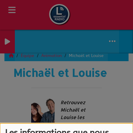
Équipe
Animation
Michaël et Louise
Michaël et Louise
Retrouvez
Michaël et
Louise les
samedis et
Les informations que nous
dimanche matin