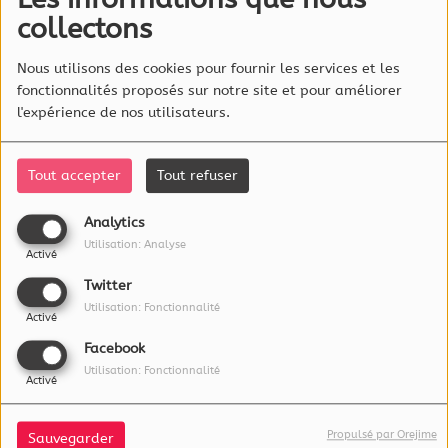
de 7h à 11h pour
collectons
5500
VUES
votre plus grand
Nous utilisons des cookies pour fournir les services et les
bonheur
fonctionnalités proposés sur notre site et pour améliorer
l'expérience de nos utilisateurs.
Tout accepter
Tout refuser
À PROPOS
Analytics
Utilisation: Analyse
L'essentiel Radio est éditée par :
Activé
RadioLux S.A.
Twitter
115a, rue Emile Mark
Utilisation: Fonctionnalité
Activé
4620 Differdange
Luxembourg
Facebook
Utilisation: Fonctionnalité
Activé
FRÉQUENCES
Propulsé par Orejime
Sauvegarder