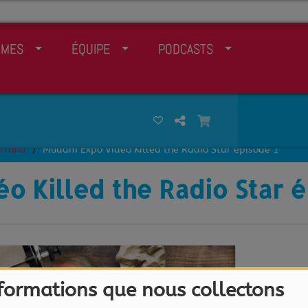
MMES
ÉQUIPE
PODCASTS
rtrand
Mudam Expo Vidéo Killed the Radio Star épisode 1
 Killed the Radio Star é
nformations que nous collectons