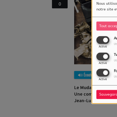
0
Nous utiliso
notre site 
Tout acce
A
Ut
Activé
T
Ut
Activé
F
Écouter le podcast
Ut
Activé
Le Mudam organise l'
Une commissaire est
Sauvegar
Jean-Luc Bertrand