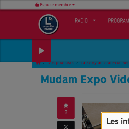
Espace membre
RADIO
PROGRA
Nos podcasts
La Story de Jean-Luc Be
Mudam Expo Vidéo
0
Les i